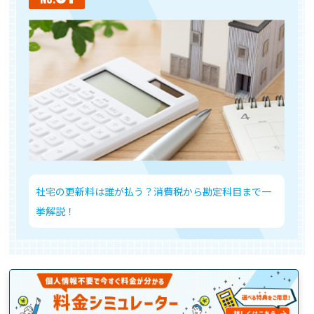
社宅の更新料は誰が払う？消費税から勘定科目まで一
借り上
挙解説！
する？