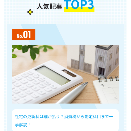
TOP3
人気記事
01
No.
N
社宅の更新料は誰が払う？消費税から勘定科目まで一
挙解説！