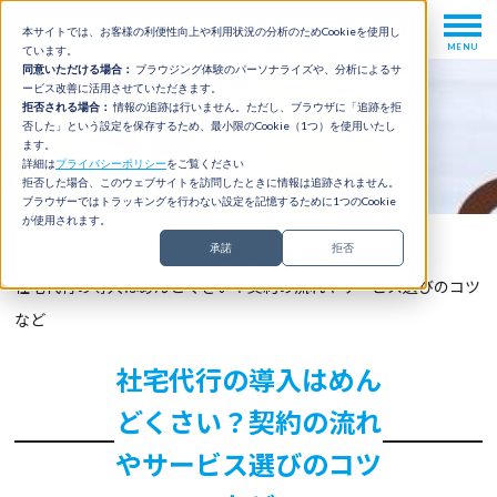
本サイトでは、お客様の利便性向上や利用状況の分析のためCookieを使用し
MENU
ています。
同意いただける場合：
ブラウジング体験のパーソナライズや、分析によるサ
ービス改善に活用させていただきます。
拒否される場合：
情報の追跡は行いません。ただし、ブラウザに「追跡を拒
否した」という設定を保存するため、最小限のCookie（1つ）を使用いたし
ます。
詳細は
プライバシーポリシー
をご覧ください
拒否した場合、このウェブサイトを訪問したときに情報は追跡されません。
ブラウザーではトラッキングを行わない設定を記憶するために1つのCookie
が使用されます。
承諾
拒否
TOP
>
会社概要
>
お役立ち情報室(一覧)
>
社宅代行の導入はめんどくさい？契約の流れやサービス選びのコツ
など
社宅代行の導入はめん
どくさい？契約の流れ
やサービス選びのコツ